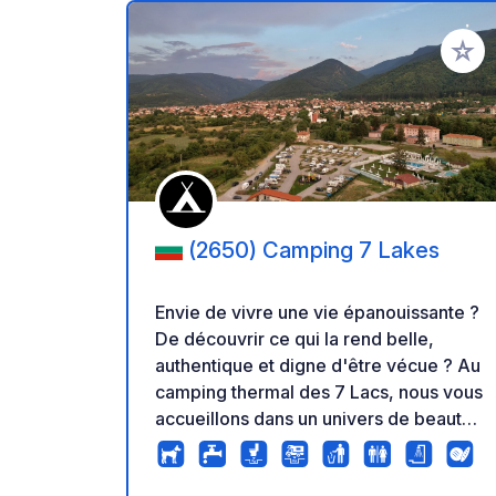
Ajoute
(2650) Camping 7 Lakes
Envie de vivre une vie épanouissante ?
De découvrir ce qui la rend belle,
authentique et digne d'être vécue ? Au
camping thermal des 7 Lacs, nous vous
accueillons dans un univers de beauté
et de délices ! Dominant les
majestueux sommets des monts Rila,