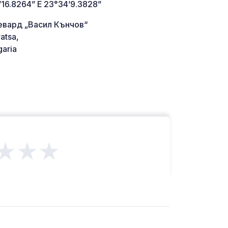
’16.8264” E 23°34’9.3828”
евард „Васил Кънчов“
atsa,
aria
★★★