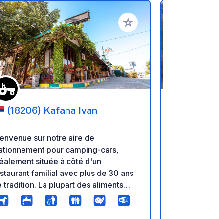
oris
Ajouter à vos favoris
(18206) Kafana Ivan
(4600)
Velingrad
envenue sur notre aire de
Thermal Cam
tationnement pour camping-cars,
construit et 
éalement située à côté d'un
dispose de 
staurant familial avec plus de 30 ans
camping-car
 tradition. La plupart des aliments
offre à ses 
rvis ici sont biologiques, garantissant
thermal. Il e
e expérience vraiment authentique.
thermale de 