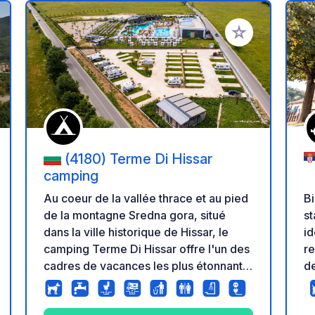
r à vos favoris
Ajouter à vos fav
(4180) Terme Di Hissar
camping
Bi
Au coeur de la vallée thrace et au pied
s
de la montagne Sredna gora, situé
id
dans la ville historique de Hissar, le
re
camping Terme Di Hissar offre l'un des
de
cadres de vacances les plus étonnants.
se
Aux portes de Plovdiv, cet
un
établissement ne laisse personne