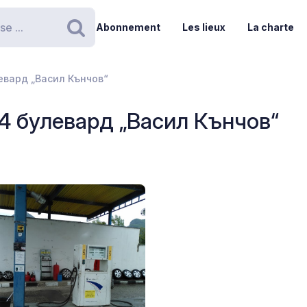
Abonnement
Les lieux
La charte
Rechercher
левард „Васил Кънчов“
134 булевард „Васил Кънчов“