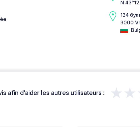
N 43°12
134 бул
née
3000 Vr
Bulg
★★
s afin d’aider les autres utilisateurs :