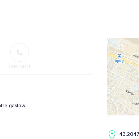
CONTACT
otre gaslow.
43.2047,