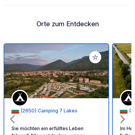
Orte zum Entdecken
Zu Ihren Favoriten 
(2650) Camping 7 Lakes
(4
Sie möchten ein erfülltes Leben
Im Her