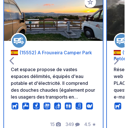
Ajouter à vos favori
(15552) A Frouxeira Camper Park
(1
Petón
Cet espace propose de vastes
Réserv
espaces délimités, équipés d'eau
web : 
potable et d'électricité. Il comprend
PLACE MA
des douches chaudes (également pour
questi
les usagers des transports en
e-mail
commun), des toilettes, une zone Wi-
notre annonce
Fi, la location gratuite de vélos et de
Venez 
trottinettes électriques, une piscine, un
pleine nature. 
barbecue, une aire de pique-nique,
15
349
4.5
★
commod
Photos
Commentaires
Note