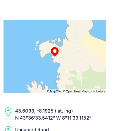
43.6093, -8.1925 (lat, lng)
N 43°36’33.5412” W 8°11’33.1152”
Unnamed Road