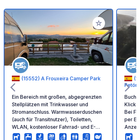
Zu Ihren Favoriten 
(15552) A Frouxeira Camper Park
(1
Petón
Ein Bereich mit großen, abgegrenzten
Buchen
Stellplätzen mit Trinkwasser und
Klicke
Stromanschluss. Warmwasserduschen
Bei Fr
(auch für Transitnutzer), Toiletten,
per E-
WLAN, kostenloser Fahrrad- und E-
Anzeige). Arteixo (Valc
Scooter-Verleih, Swimmingpool, Grill,
Sie ei