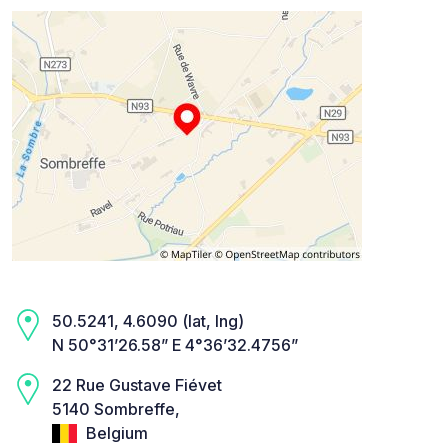
50.5241, 4.6090 (lat, lng)
N 50°31’26.58” E 4°36’32.4756”
22 Rue Gustave Fiévet
5140 Sombreffe,
Belgium