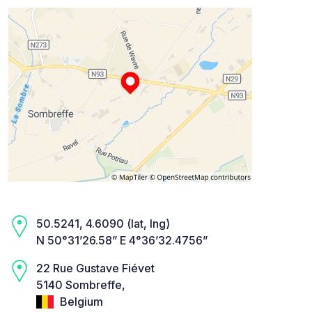
50.5241, 4.6090 (lat, lng)
N 50°31’26.58” E 4°36’32.4756”
22 Rue Gustave Fiévet
5140 Sombreffe,
Belgium