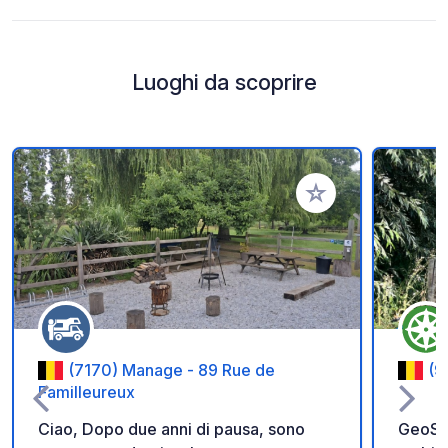
Luoghi da scoprire
Aggiungi ai tuoi pref
(7170) Manage - 89 Rue de
(9
Familleureux
Ciao, Dopo due anni di pausa, sono
GeoSPO