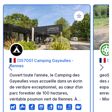
Ajouter à vos favori
(35700) Camping Gayeulles -
(3
Rennes
Ouvert toute l’année, le Camping des
geoSPO
Gayeulles vous accueille dans un écrin
des ar
de verdure exceptionnel, au cœur d’un
espace vert ! Ra
parc forestier de 100 hectares,
enregi
véritable poumon vert de Rennes. À
- Mon 
seulement 5 km du centre historique,
- ⚠️ P
ce camping 3 étoiles offre un cadre
et san