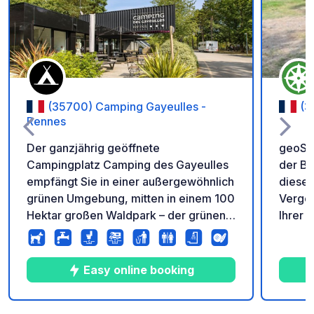
Zu Ihren Favoriten 
(35700) Camping Gayeulles -
(3
Rennes
Der ganzjährig geöffnete
geoSPO
Campingplatz Camping des Gayeulles
der Bä
empfängt Sie in einer außergewöhnlich
dieser Grün
grünen Umgebung, mitten in einem 100
Verges
Hektar großen Waldpark – der grünen
Ihrer 
Lunge von Rennes. Nur 5 km vom
Fahrze
historischen Zentrum entfernt, bietet
ausges
dieser 3-Sterne-Campingplatz eine
verbot
Easy online booking
ruhige und naturnahe Atmosphäre und
den Ei
ist dennoch gut angebunden: Die
https: