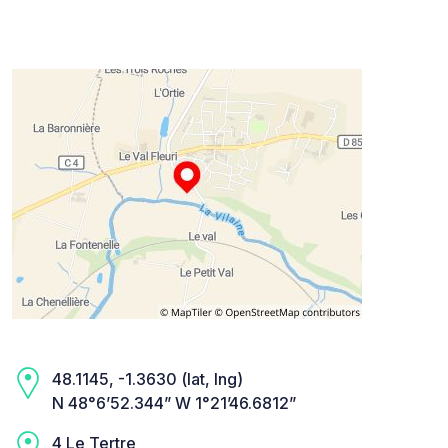
48.1145, -1.3630 (lat, lng)
N 48°6’52.344” W 1°21’46.6812”
4 Le Tertre