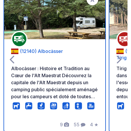
Ajouter à vos favori
(12140) Albocàsser
(1
Tírig
Albocàsser : Histoire et Tradition au
Tírig :
Cœur de l'Alt Maestrat Découvrez la
dans l'Alt
capitale de l'Alt Maestrat depuis un
l'esse
camping public spécialement aménagé
depuis
pour les campeurs et doté de toutes
entour
les commodités nécessaires à un
de con
séjour confortable. Albocàsser allie
(class
patrimoine, nature et le charme
l'UNE
authentique des villages de l'arrière-
9
55
4
★
straté
Photos
Commentaires
Note