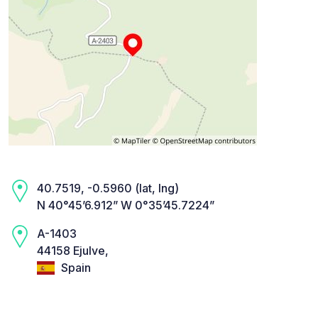
40.7519, -0.5960 (lat, lng)
N 40°45’6.912” W 0°35’45.7224”
A-1403
44158 Ejulve,
Spain