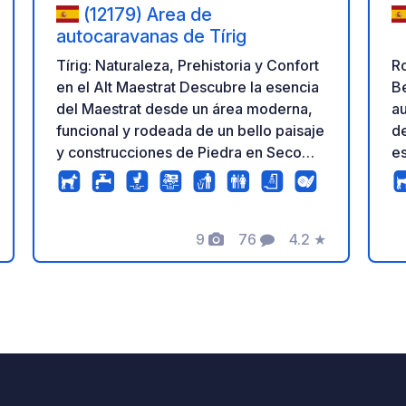
(12179) Area de
autocaravanas de Tírig
Ro
Tírig: Naturaleza, Prehistoria y Confort
Be
en el Alt Maestrat Descubre la esencia
auto
del Maestrat desde un área moderna,
de
funcional y rodeada de un bello paisaje
e
y construcciones de Piedra en Seco
ac
(Patrimonio de la Humanidad). Un punto
gr
estratégico para los amantes de la
en
historia y el senderismo. Servicios y
9
76
4.2
★
la
Tarifas • Capacidad: 6 plazas
s
icación
Fotos
Comentarios
Calificación
de
niveladas. • Pernocta: 5€ / 24h
de
(Estancia máx. 72h). Incluye todos los
y tra
servicios. • Servicio Express: 3€
C
(Vaciado/llenado, máx. 2 horas). •
es
Equipamiento: Vaciado de grises y
Va
negras, agua potable, aseos, duchas y
Se
punto de carga para bicicletas