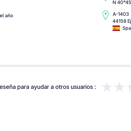
N 40°45
A-1403
el año
44158 Ej
Spa
★★
eseña para ayudar a otros usuarios :