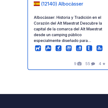
(12140) Albocàsser
Albocàsser: Historia y Tradición en el
Corazón del Alt Maestrat Descubre la
capital de la comarca del Alt Maestrat
desde un camping público
especialmente diseñado para
campistas, equipado con todas las
comodidades necesarias para una
estancia confortable. Albocàsser
combina patrimonio, naturaleza y el
9
55
4
★
Fotos
Comentario
Calif
auténtico encanto de los pueblos del
interior de la provincia de Castellón,
rodeado de almendros y olivos.
Servicios y Tarifas • Capacidad: 8
plazas de aparcamiento. • Estancia:
Gratuita. • Agua: Se requiere ficha. •
Electricidad: Se requiere ficha. •