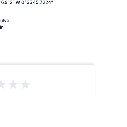
’6.912” W 0°35’45.7224”
ulve,
in
★★★