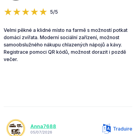
5/5
Velmi pěkné a klidné místo na farmě s možností potkat
domácí zvířata. Moderní sociální zařízení, možnost
samoobslužného nákupu chlazených nápojů a kávy.
Registrace pomoci QR kódů, možnost dorazit i pozdě
večer.
Anna7688
Traduire
05/07/2026