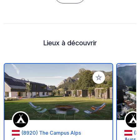
Lieux à découvrir
Ajouter à vos favori
(8920) The Campus Alps
(8
Aussic