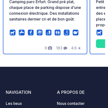
Camping parc Erfurt. Grand pré plat,
Petit 
chaque place de parking dispose d'une
entret
connexion électrique. Des installations
des em
sanitaires dernier cri et de bon goût.
place 
propos
servic
Vente 
de cam
9
183
4.6
★
Photos
Commentaires
Note
NAVIGATION
A PROPOS DE
Les lieux
Nous contacter