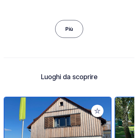
Più
Luoghi da scoprire
Aggiungi ai tuoi pref