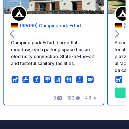
(99099) Campingpark Erfurt
(3
Camping park Erfurt. Large flat
Piccol
meadow, each parking space has an
tenuto
electricity connection. State-of-the-art
piazzol
and tasteful sanitary facilities.
all'ap
da cam
panini in loco. Ve
pulizi
9
183
4.6
★
Foto
Commenti
Valutazione