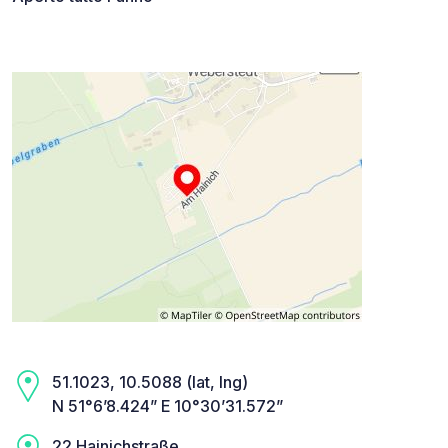
51.1023, 10.5088 (lat, lng)
N 51°6’8.424” E 10°30’31.572”
22 Hainichstraße