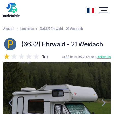
Accueil
Les lieux
(6632) Ehrwald - 21 Weidach
(6632) Ehrwald - 21 Weidach
1/5
Créé le 15.05.2021 par
DirkenEls