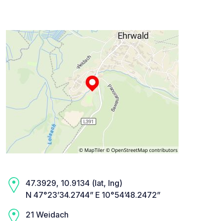
47.3929, 10.9134 (lat, lng)
N 47°23’34.2744” E 10°54’48.2472”
21 Weidach