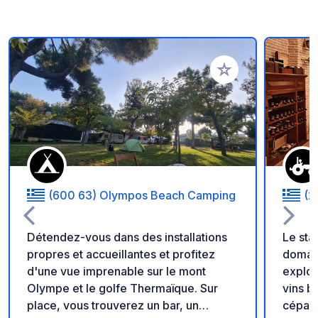
Ajouter à vos favori
(600 63) Olympos Beach Camping
(2
Détendez-vous dans des installations
Le sta
propres et accueillantes et profitez
domain
d'une vue imprenable sur le mont
exploi
Olympe et le golfe Thermaïque. Sur
vins b
place, vous trouverez un bar, un
cépage