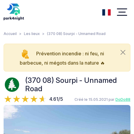
Accueil
Les lieux
(370 08) Sourpi - Unnamed Road
Prévention incendie : ni feu, ni
barbecue, ni mégots dans la nature 🔥
(370 08) Sourpi - Unnamed
Road
4.61/5
Créé le 15.05.2021 par
DoDo88