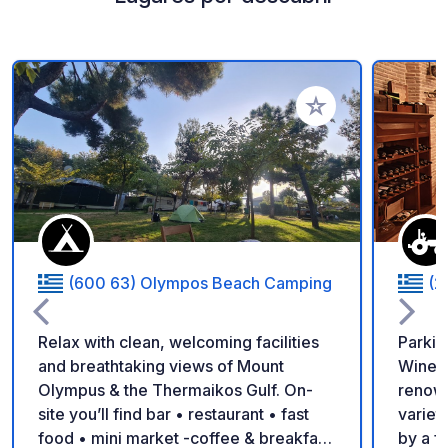
Añadir a tus favorito
(600 63) Olympos Beach Camping
(2
Relax with clean, welcoming facilities
Parkin
and breathtaking views of Mount
Winery
Olympus & the Thermaikos Gulf. On-
renown
site you’ll find bar • restaurant • fast
variet
food • mini market -coffee & breakfast
by a f