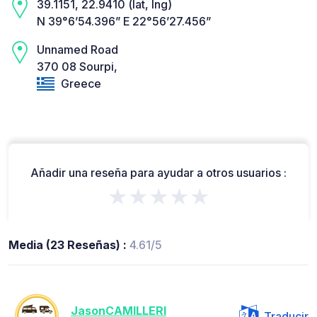
39.1151, 22.9410 (lat, lng)
N 39°6’54.396” E 22°56’27.456”
Unnamed Road
370 08 Sourpi,
Greece
Añadir una reseña para ayudar a otros usuarios :
★★★★★
Media (23 Reseñas) :
4.61/5
JasonCAMILLERI
Traducir