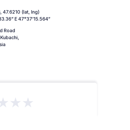
 47.6210 (lat, lng)
33.36” E 47°37’15.564”
d Road
Kubachi,
sia
★★★