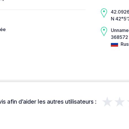
42.0926,
N 42°5’
née
Unname
368572 
Rus
★★
s afin d’aider les autres utilisateurs :