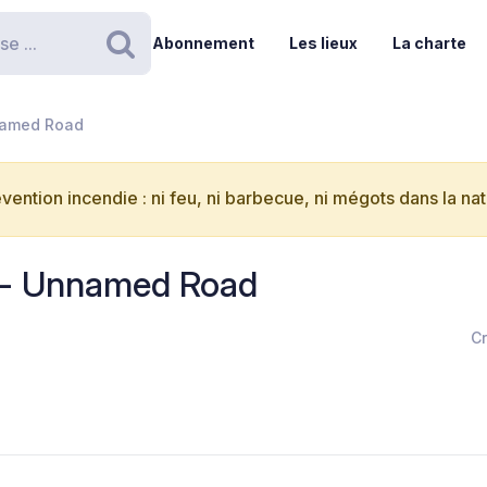
Abonnement
Les lieux
La charte
Rechercher
named Road
vention incendie : ni feu, ni barbecue, ni mégots dans la nat
 - Unnamed Road
Cr