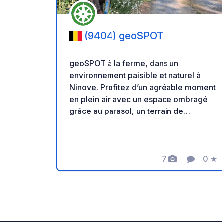
(9404) geoSPOT
geoSPOT à la ferme, dans un
environnement paisible et naturel à
Ninove. Profitez d’un agréable moment
en plein air avec un espace ombragé
grâce au parasol, un terrain de
pétanque et des balades à poney pour
les enfants. Un lieu idéal pour une halte
au calme. Merci au propriétaire de
partager ce geoSPOT! :) Rappel : -
7
0
★
Photos
Commenta
Note
Pensez à enregistrer le geoCode à
votre arrivée - Mon véhicule est équipé
de sanitaires - ⚠️ Pas de feu ni
barbecue ! - Don libre et sans
commission pour le propriétaire. -