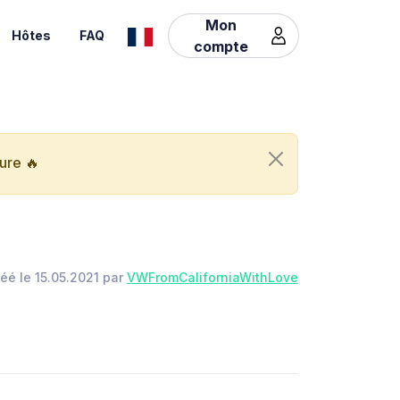
Mon
Hôtes
FAQ
compte
ure 🔥
éé le 15.05.2021 par
VWFromCaliforniaWithLove