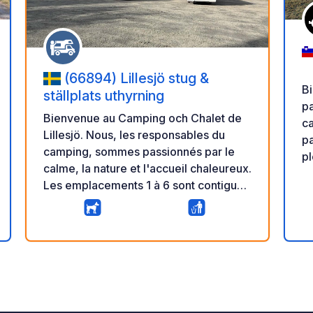
(66894) Lillesjö stug &
Bi
ställplats uthyrning
pa
Bienvenue au Camping och Chalet de
cam
Lillesjö. Nous, les responsables du
pa
camping, sommes passionnés par le
pl
calme, la nature et l'accueil chaleureux.
au
Les emplacements 1 à 6 sont contigus,
ca
suivis de l'emplacement 7, légèrement
va
plus grand, et de l'emplacement 8,
éq
ire
encore plus spacieux. Tous les
détente
10
0
★
emplacements offrent une vue sur le
se
Photos
Commentaire
Note
lac. Il n'y a ni électricité ni eau courante
pr
cette année, mais si tout se passe bien,
fr
nous espérons pouvoir les installer sur
fr