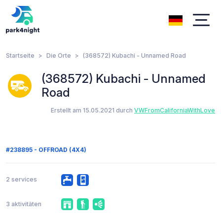
Startseite
Die Orte
(368572) Kubachi - Unnamed Road
(368572) Kubachi - Unnamed
Road
Erstellt am 15.05.2021 durch
VWFromCaliforniaWithLove
#238895 - OFFROAD (4X4)
2 services
3 aktivitäten