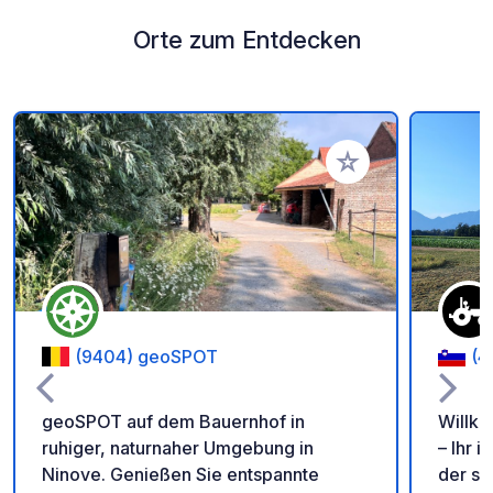
Orte zum Entdecken
Zu Ihren Favoriten 
(9404) geoSPOT
(4
geoSPOT auf dem Bauernhof in
Willk
ruhiger, naturnaher Umgebung in
– Ihr 
Ninove. Genießen Sie entspannte
der slow