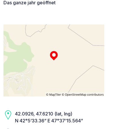
Das ganze jahr geöffnet
42.0926, 47.6210 (lat, lng)
N 42°5’33.36” E 47°37’15.564”