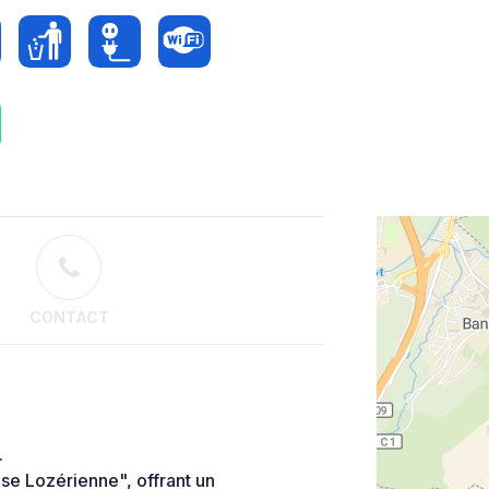
CONTACT
.
e Lozérienne", offrant un