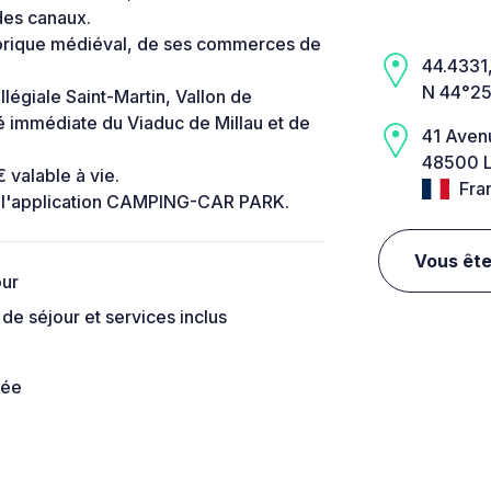
des canaux.
torique médiéval, de ses commerces de
44.4331,
N 44°25
llégiale Saint-Martin, Vallon de
é immédiate du Viaduc de Millau et de
41 Aven
48500 L
valable à vie.
Fra
ou l'application CAMPING-CAR PARK.
Vous ête
our
de séjour et services inclus
née