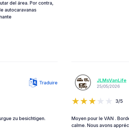
tar del área. Por contra,
de autocaravanas
onante
JLMsVanLife
Traduire
25/05/2026
3/5
urgue zu besichtigen.
Moyen pour le VAN . Bordé p
calme. Nous avons apprécié