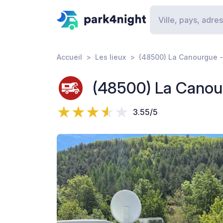
Accueil
Les lieux
(48500) La Canourgue -
(48500) La Canour
3.55/5