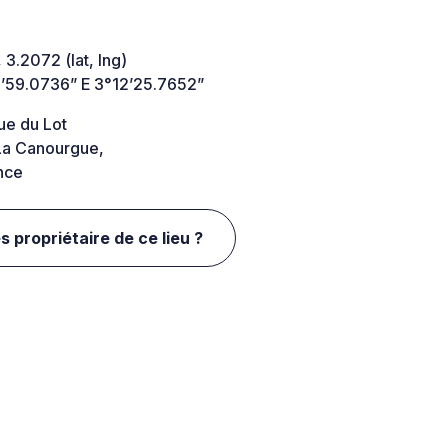
 3.2072 (lat, lng)
’59.0736” E 3°12’25.7652”
ue du Lot
a Canourgue,
nce
s propriétaire de ce lieu ?