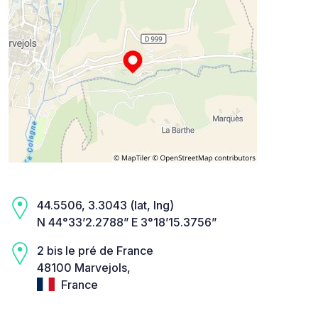
44.5506, 3.3043 (lat, lng)
N 44°33’2.2788” E 3°18’15.3756”
2 bis le pré de France
48100 Marvejols,
France