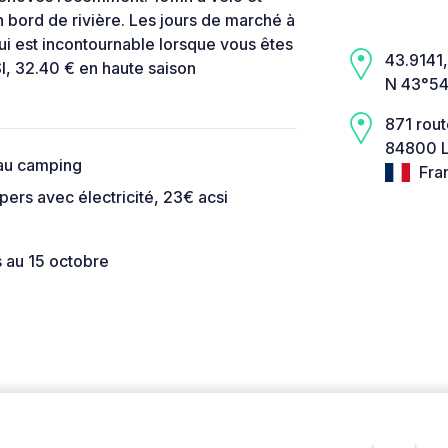
n bord de rivière. Les jours de marché à
qui est incontournable lorsque vous êtes
43.9141,
I, 32.40 € en haute saison
N 43°54
871 rout
84800 L'
 au camping
Fra
rs avec électricité, 23€ acsi
 au 15 octobre