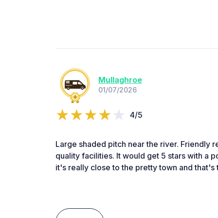
Mullaghroe
01/07/2026
4/5
Large shaded pitch near the river. Friendly 
quality facilities. It would get 5 stars with a 
it's really close to the pretty town and that's 