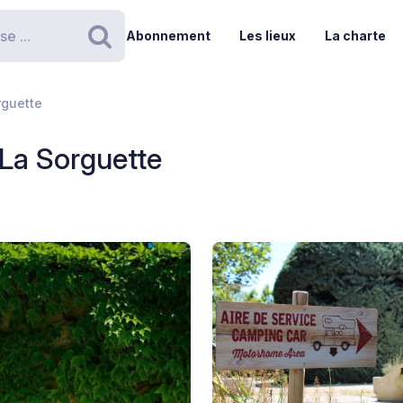
Abonnement
Les lieux
La charte
Rechercher
rguette
La Sorguette