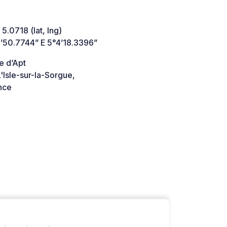
 5.0718 (lat, lng)
’50.7744” E 5°4’18.3396”
e d’Apt
Isle-sur-la-Sorgue,
nce