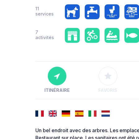
11
services
7
activités
ITINÉRAIRE
FAVORIS
Un bel endroit avec des arbres. Les emplace
Restaurant sur place. Les sanitaires ont ét