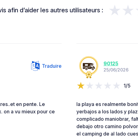
★★
s afin d’aider les autres utilisateurs :
90125
Traduire
25/06/2026
1/5
res..et en pente. Le
la playa es realmente boni
x. on a vu mieux pour ce
yerbajos a los lados y pla
complicado maniobrar, falt
debajo otro camino polvor
el camping de al lado cues