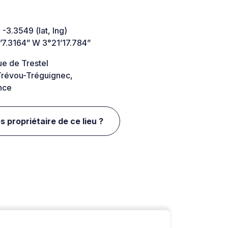
 -3.3549 (lat, lng)
’7.3164” W 3°21’17.784”
ue de Trestel
révou-Tréguignec,
nce
s propriétaire de ce lieu ?