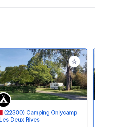
oris
Ajouter à vos favoris
(22300) Camping Onlycamp
(22560
 Les Deux Rives
Landrelle