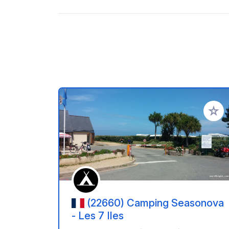
Ajoute
(22660) Camping Seasonova
- Les 7 Iles