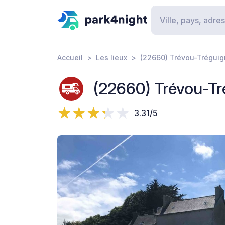
Accueil
Les lieux
(22660) Trévou-Tréguig
(22660) Trévou-Tr
3.31/5