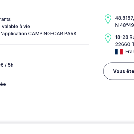
48.8187,
rants
N 48°49
valable à vie
 ou l'application CAMPING-CAR PARK
18-28 R
22660 T
Fra
 € / 5h
Vous ête
née