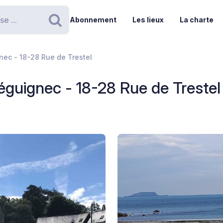
Abonnement
Les lieux
La charte
Rechercher
nec - 18-28 Rue de Trestel
éguignec - 18-28 Rue de Trestel