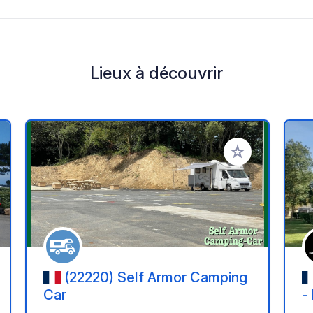
Lieux à découvrir
r à vos favoris
Ajouter à vos fav
(22220) Self Armor Camping
Car
-