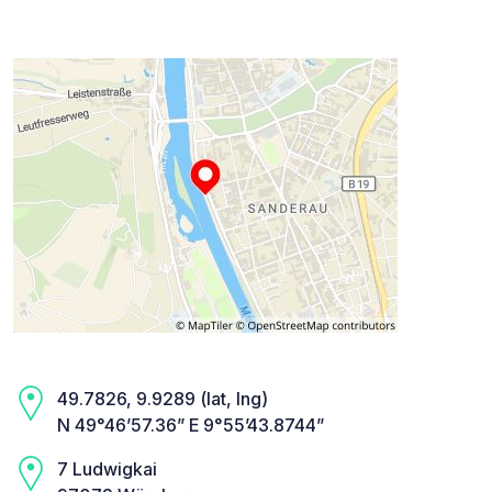
49.7826, 9.9289 (lat, lng)
N 49°46’57.36” E 9°55’43.8744”
7 Ludwigkai