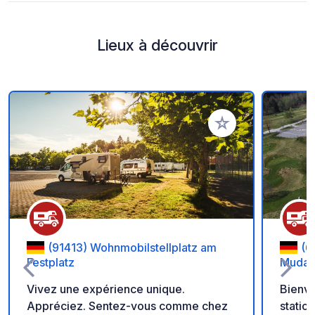
Lieux à découvrir
Ajouter à vos favori
(91413) Wohnmobilstellplatz am
(6
Festplatz
Muda
Vivez une expérience unique.
Bienve
Appréciez. Sentez-vous comme chez
statio