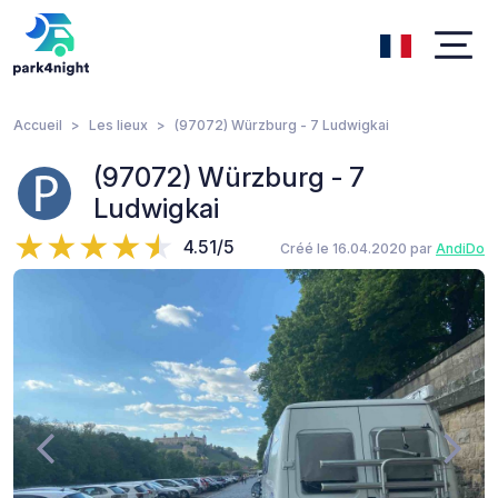
Accueil
Les lieux
(97072) Würzburg - 7 Ludwigkai
(97072) Würzburg - 7
Ludwigkai
4.51/5
Créé le 16.04.2020 par
AndiDo