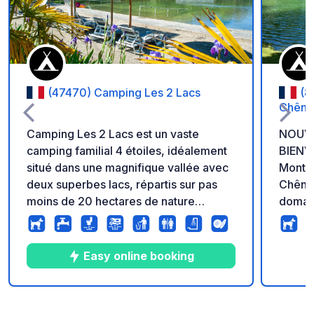
(47470) Camping Les 2 Lacs
(8
Chêne
Camping Les 2 Lacs est un vaste
NOUVE
camping familial 4 étoiles, idéalement
BIENV
situé dans une magnifique vallée avec
Montai
deux superbes lacs, répartis sur pas
Chênes
moins de 20 hectares de nature
domain
préservée. Que vous souhaitiez nager,
hectares a
pêcher ou simplement vous détendre
pour l
au bord de l’eau, nos lacs sont un
vérita
Easy online booking
véritable paradis. Les enfants pourront
calme,
s’amuser avec des canoës, des
détent
paddles et le trampoline gonflable. Nos
nautiqu
8
23
4.7
★