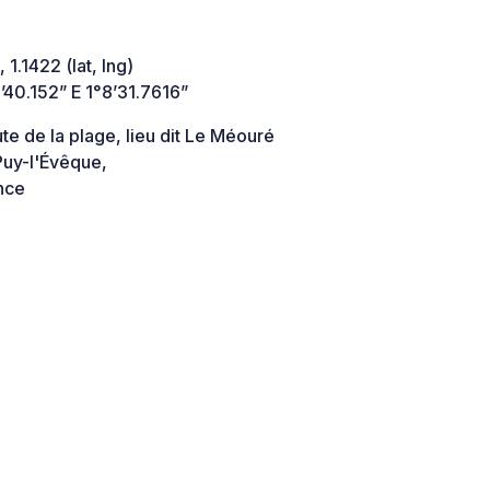
 1.1422 (lat, lng)
40.152” E 1°8’31.7616”
te de la plage, lieu dit Le Méouré
uy-l'Évêque,
nce