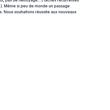
ts, pas de nettoyage....( taches récurrentes
...). Même si peu de monde un passage
le. Nous souhaitons réussite aux nouveaux