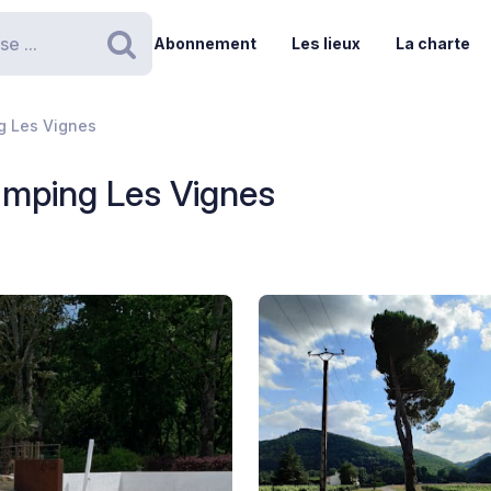
Abonnement
Les lieux
La charte
Rechercher
g Les Vignes
amping Les Vignes