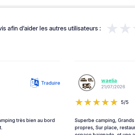
★★
s afin d’aider les autres utilisateurs :
waelia
Traduire
21/07/2026
5/5
mping très bien au bord
Superbe camping, Grands 
t.
propres, Sur place, restau
espace baignade, et une au