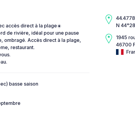
44.4778,
N 44°28’
ec accès direct à la plage☀️
ord de rivière, idéal pour une pause
1945 rou
, ombragé. Accès direct à la plage,
46700 P
ome, restaurant.
Fra
vous.
eau.
ec) basse saison
septembre