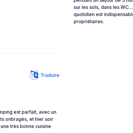
pendant un séjour de 3 nui
sur les sols, dans les WC.
quotidien est indispensab
propriétaires.
Traduire
ping est parfait, avec un
s onbragès, et hier soir
 une très bonne cuisine