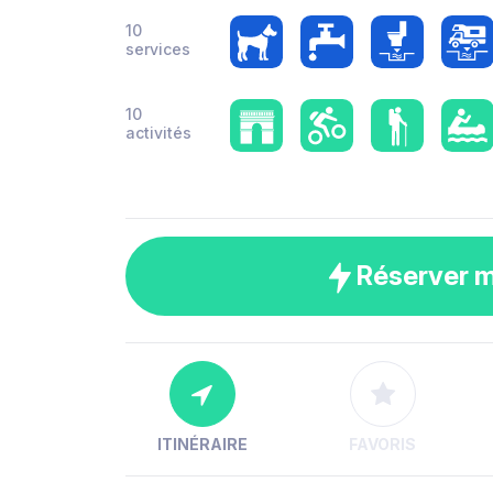
10
services
10
activités
Réserver 
ITINÉRAIRE
FAVORIS