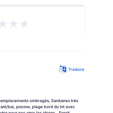
★★★
Traduire
emplacements ombragés, Sanitaires très
rant/bar, piscine, plage bord du lot avec
tre pour nos amis les chiens... Esprit