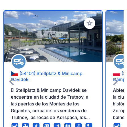
Añadir a tus favorito
(54101) Stellplatz & Minicamp
(5
Davidek
Camper
El Stellplatz & Minicamp Davidek se
Abiert
encuentra en la ciudad de Trutnov, a
la ciu
las puertas de los Montes de los
histór
Gigantes, cerca de los senderos de
Zdrój,
Trutnov, las rocas de Adrspach, los
balneario. Servicios
pueblos de montaña de Pec pod
Aparca