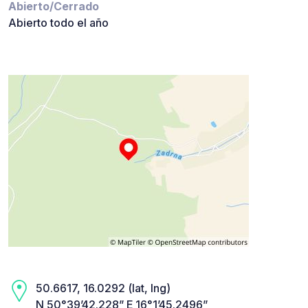
Abierto/Cerrado
Abierto todo el año
50.6617, 16.0292 (lat, lng)
N 50°39’42.228” E 16°1’45.2496”