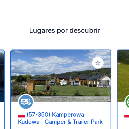
Lugares por descubrir
a tus favoritos
Añadir a tus favo
(57-350) Kamperowa
Kudowa - Camper & Trailer Park