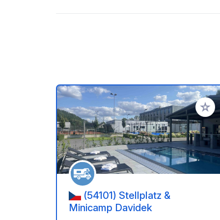
Añadir 
(54101) Stellplatz &
Minicamp Davidek