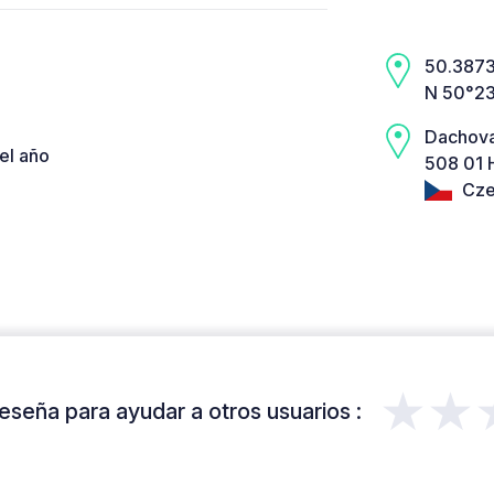
50.3873,
N 50°23
Dachova
el año
508 01 
Cze
★★
eseña para ayudar a otros usuarios :