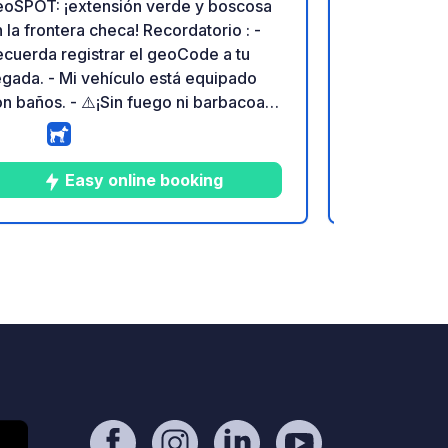
eoSPOT: ¡extensión verde y boscosa
New opened 
la frontera checa! Recordatorio : -
tents, cara
cuerda registrar el geoCode a tu
beautiful na
egada. - Mi vehículo está equipado
Bohemia)! On
n baños. - ⚠️¡Sin fuego ni barbacoa! -
(northeast) 
nación gratuita y sin comisión para
possibilities
 propietario - Paypal:
castle). Very
ttps://paypal.me/Rybak898 -
and beer. D
Easy online booking
tps://geospot.app/en
with electrici
5
7
4
★
Fotos
Comentarios
Calificación