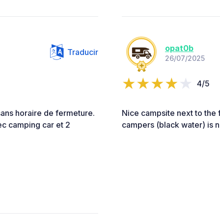
opat0b
Traducir
26/07/2025
4/5
ans horaire de fermeture.
Nice campsite next to the 
vec camping car et 2
campers (black water) is n