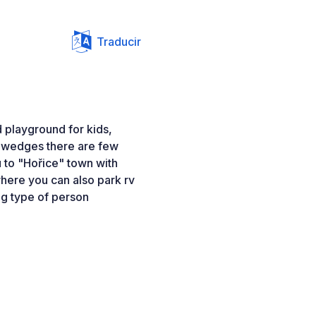
Traducir
 playground for kids,
th wedges there are few
 to "Hořice" town with
here you can also park rv
ng type of person