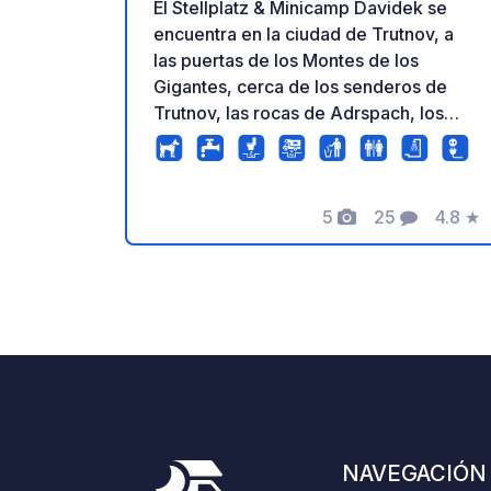
El Stellplatz & Minicamp Davidek se
encuentra en la ciudad de Trutnov, a
las puertas de los Montes de los
Gigantes, cerca de los senderos de
Trutnov, las rocas de Adrspach, los
pueblos de montaña de Pec pod
Snezkou, Janske Lazne, Horni Mala
Upa, el hermoso Hospital Kuks y el
5
25
4.8
★
zoológico de Dvur Kralove nad Labem.
Fotos
Comentarios
Calific
Ofrece 20 plazas de aparcamiento con
conexión eléctrica, suministro de agua
potable, aguas residuales, baño
químico y triturador de basura. Dispone
de aseos, duchas, cocina exterior e
interior, y piscina exterior. La ventaja
del Stellplatz Davidek es la posibilidad
de disfrutar de los deportes (tenis,
pádel, playa, bádminton, squash, ping
NAVEGACIÓN
pong), el centro de bienestar y otras