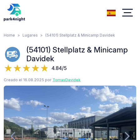
Home
Lugares
(54101) Stellplatz & Minicamp Davidek
(54101) Stellplatz & Minicamp
Davidek
4.84/5
Creado el 16.08.2025 por
TomasDavidek