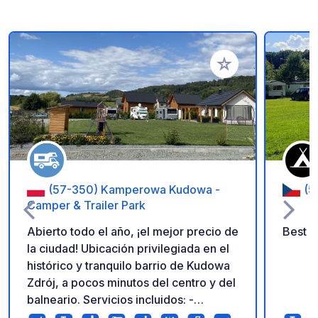
Añadir a tus favorito
(57-350) Kamperowa Kudowa -
(5
Camper & Trailer Park
Abierto todo el año, ¡el mejor precio de
Best p
la ciudad! Ubicación privilegiada en el
histórico y tranquilo barrio de Kudowa
Zdrój, a pocos minutos del centro y del
balneario. Servicios incluidos: -
Aparcamiento para 8 autocaravanas o