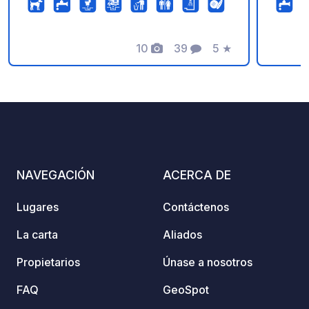
caravanas: un ambiente íntimo
garantizado. - Cocina común
climatizada, equipada con fogones,
10
39
5
★
Fotos
Comentarios
Calificación
microondas, fregadero, hervidor de
agua, cubertería, vasos, tazas y platos.
- Vaciado de depósitos de aguas
residuales. - Tomas de corriente de
230 V. - Sauna y jacuzzi. - Aseos. -
Duchas. - Barbacoa. - Lavadora. -
Terraza, bancos y zonas de descanso.
NAVEGACIÓN
ACERCA DE
- Parque infantil, porterías de fútbol y
cama elástica. - Zona vigilada e
Lugares
Contáctenos
iluminada. - Smart TV. - Chimenea.
La carta
Aliados
Propietarios
Únase a nosotros
FAQ
GeoSpot