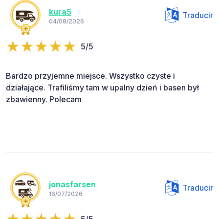
kura5
Traducir
04/08/2026
5/5
Bardzo przyjemne miejsce. Wszystko czyste i
działające. Trafiliśmy tam w upalny dzień i basen był
zbawienny. Polecam
jonasfarsen
Traducir
16/07/2026