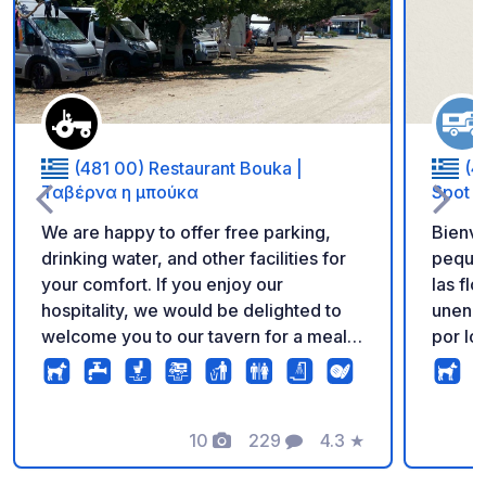
Añadir a tus favorito
(481 00) Restaurant Bouka |
(4
Ταβέρνα η μπούκα
Spot
We are happy to offer free parking,
Bienve
drinking water, and other facilities for
pequeñ
your comfort. If you enjoy our
las flo
hospitality, we would be delighted to
unen. A su llegada, se verán envueltos
welcome you to our tavern for a meal
por lo
and a taste of our local cuisine. Thank
en ple
you for your support, and we wish you
paz y 
a wonderful stay! Parking in our
sido d
tavern's courtyard is not prohibited by
10
229
4.3
★
recibi
Fotos
Comentarios
Calificación
law. Our campervan customers are
casa. Para nosotros, la hospitalidad es