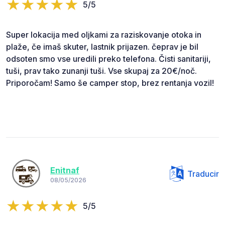
5/5
Super lokacija med oljkami za raziskovanje otoka in
plaže, če imaš skuter, lastnik prijazen. čeprav je bil
odsoten smo vse uredili preko telefona. Čisti sanitariji,
tuši, prav tako zunanji tuši. Vse skupaj za 20€/noč.
Priporočam! Samo še camper stop, brez rentanja vozil!
Enitnaf
Traducir
08/05/2026
5/5