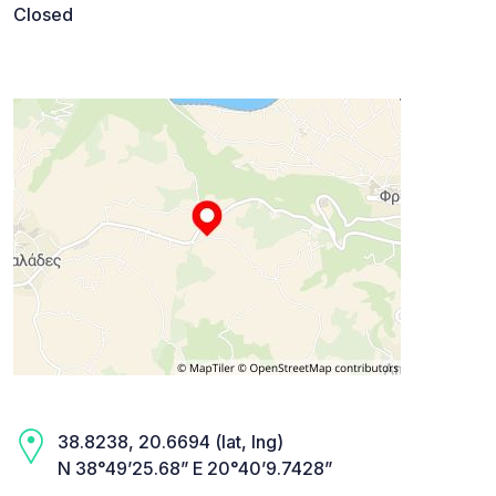
Closed
38.8238, 20.6694 (lat, lng)
N 38°49’25.68” E 20°40’9.7428”