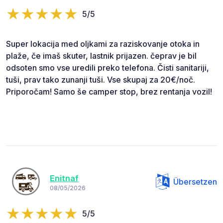
5/5
Super lokacija med oljkami za raziskovanje otoka in
plaže, če imaš skuter, lastnik prijazen. čeprav je bil
odsoten smo vse uredili preko telefona. Čisti sanitariji,
tuši, prav tako zunanji tuši. Vse skupaj za 20€/noč.
Priporočam! Samo še camper stop, brez rentanja vozil!
Enitnaf
Übersetzen
08/05/2026
5/5