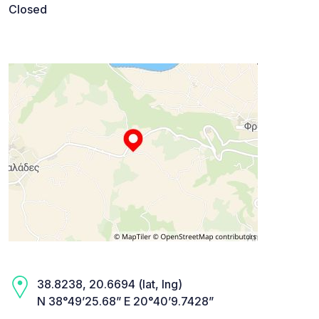
Closed
38.8238, 20.6694 (lat, lng)
N 38°49’25.68” E 20°40’9.7428”