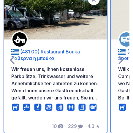
Zu Ihren Favoriten 
(481 00) Restaurant Bouka |
(4
Ταβέρνα η μπούκα
Spot
Wir freuen uns, Ihnen kostenlose
Willk
Parkplätze, Trinkwasser und weitere
Campin
Annehmlichkeiten anbieten zu können.
wo Nat
Wenn Ihnen unsere Gastfreundschaft
Gastfr
gefällt, würden wir uns freuen, Sie in
Bei Ih
unserer Taverne zu einem Essen und
Farben
regionalen Spezialitäten begrüßen zu
umhüll
dürfen. Vielen Dank für Ihre
Entspa
Unterstützung und wir wünschen Ihnen
10
229
4.3
★
wurde 
Fotos
Kommentare
Bewertung