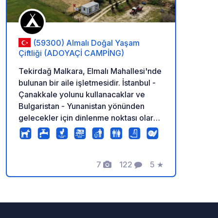
(59300) Almalı Doğal Yaşam
Çiftliği (ADOYAÇİ CAMPİNG)
Tekirdağ Malkara, Elmalı Mahallesi'nde
bulunan bir aile işletmesidir. İstanbul -
Çanakkale yolunu kullanacaklar ve
Bulgaristan - Yunanistan yönünden
gelecekler için dinlenme noktası olarak
tercih edilebilir. En el camping hay
duchas (agua caliente las 24 horas),
wifi, una cocina donde se pueden
preparar comidas y una nevera donde
7
122
5
★
Fotos
Comentarios
Calificación
se pueden guardar alimentos, así como
una lavadora para lavar la ropa. Hay
puntos de descarga de aguas
residuales grises y negras. En el