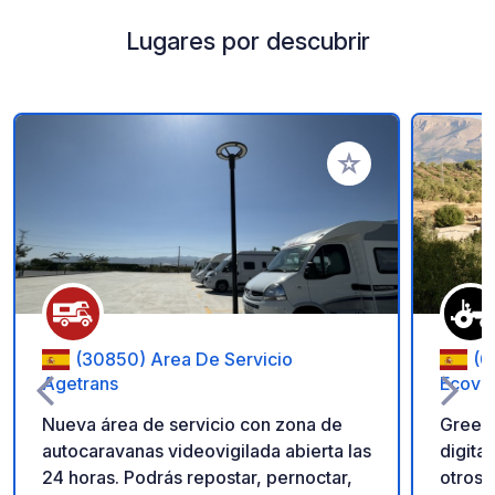
Lugares por descubrir
Añadir a tus favorito
(30850) Area De Servicio
(0
Agetrans
Ecovil
Nueva área de servicio con zona de
Green
autocaravanas videovigilada abierta las
digital
24 horas. Podrás repostar, pernoctar,
otros 