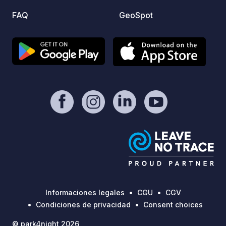
matuti
FAQ
GeoSpot
elabor
de nue
crujie
ecológ
lunes 
perfec
reside
y compart
día, p
espaci
alta v
diseña
o rela
las mo
excurs
Informaciones legales
CGU
CGV
justo en G
Condiciones de privacidad
Consent choices
estén 
© park4night 2026
para p