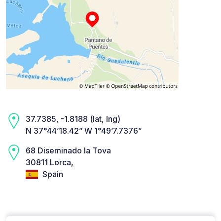
37.7385, -1.8188 (lat, lng)
N 37°44’18.42” W 1°49’7.7376”
68 Diseminado la Tova
30811 Lorca,
Spain