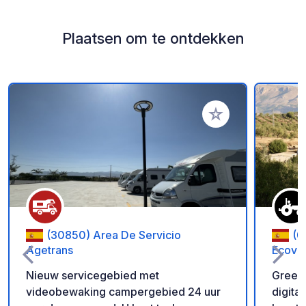
Plaatsen om te ontdekken
Voeg toe aan je fav
(30850) Area De Servicio
(0
Agetrans
Ecovil
Nieuw servicegebied met
Green 
videobewaking campergebied 24 uur
digita