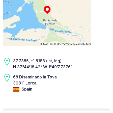
37.7385, -1.8188 (lat, lng)
N 37°44’18.42” W 1°49’7.7376”
68 Diseminado la Tova
30811 Lorca,
Spain