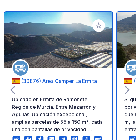
Añadir a tus favorito
(30876) Area Camper La Ermita
(3
Ubicado en Ermita de Ramonete,
Si qui
Región de Murcia. Entre Mazarrón y
por wa
Águilas. Ubicación excepcional,
que ha
amplias parcelas de 55 a 150 m², cada
m, la 
una con pantallas de privacidad,
entrar
electricidad, agua potable y desagüe
malos comen