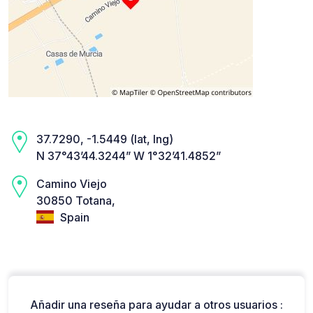
37.7290, -1.5449 (lat, lng)
N 37°43’44.3244” W 1°32’41.4852”
Camino Viejo
30850 Totana,
Spain
Añadir una reseña para ayudar a otros usuarios :