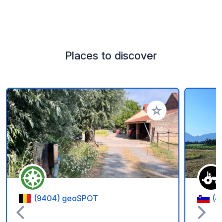
Places to discover
Add to your favorite
(9404) geoSPOT
(4