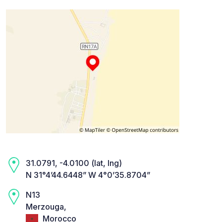
31.0791, -4.0100 (lat, lng)
N 31°4’44.6448” W 4°0’35.8704”
N13
Merzouga,
Morocco