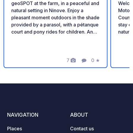
geoSPOT at the farm, in a peaceful and
Welco
natural setting in Ninove. Enjoy a
Motorh
pleasant moment outdoors in the shade
Countryside Enjoy a
provided by a parasol, with a pétanque
stay on our family fa
court and pony rides for children. An
nature 
ideal place for a relaxing break. Thanks
parkin
to the owner for sharing this geoSPOT!
locate
:) Reminder: - Remember to register
chicke
the geoCode upon arrival - My vehicle
7
0
★
perfec
Photos
Comment
Rating
is equipped with sanitary facilities - ⚠️
relaxation. Our 24/7 s
No fires or barbecues! - Donations
shop o
(amount of your choice) and
homema
commission free for the owner. -
yogurt
Paypal
eggs, 
https://www.paypal.com/paypalme/Ti
vegeta
mOst1983 - https://geospot.app/en
or by local
NAVIGATION
ABOUT
minute
Vzhod)
Places
Contact us
ideal 