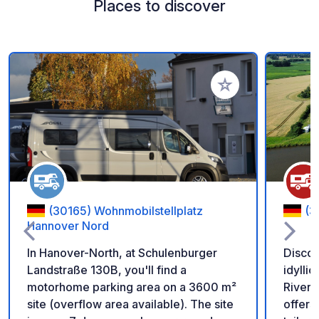
Places to discover
Add to your favorite
(30165) Wohnmobilstellplatz
(3
Hannover Nord
In Hanover-North, at Schulenburger
Discov
Landstraße 130B, you'll find a
idylli
motorhome parking area on a 3600 m²
River 
site (overflow area available). The site
offers