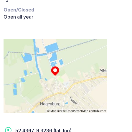
15
Open/Closed
Open all year
52.4367, 9.3236 (lat, lng)