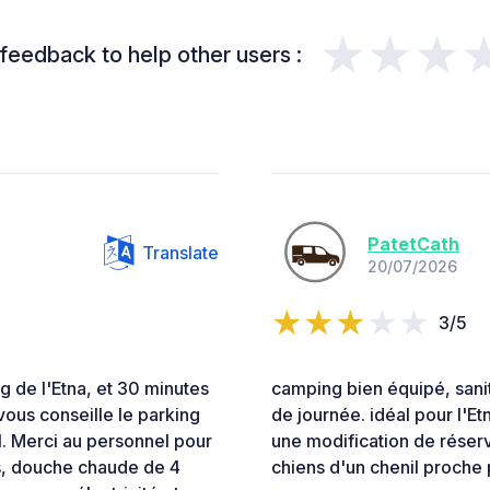
★★★
feedback to help other users :
PatetCath
Translate
20/07/2026
3/5
g de l'Etna, et 30 minutes
camping bien équipé, sanit
vous conseille le parking
de journée. idéal pour l'Et
1. Merci au personnel pour
une modification de réser
es, douche chaude de 4
chiens d'un chenil proche 