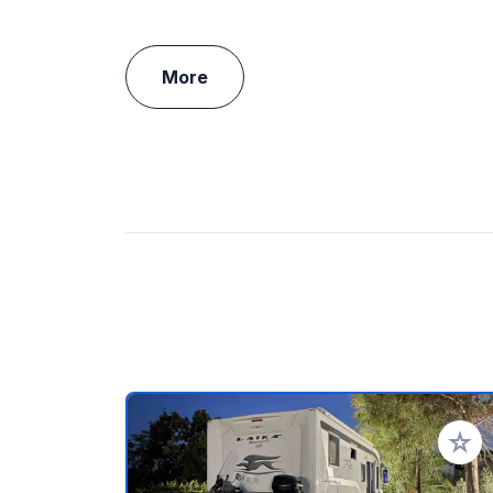
More
Add to