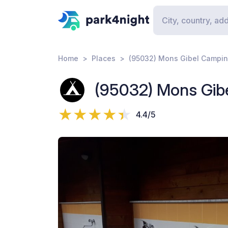
Home
Places
(95032) Mons Gibel Campin
(95032) Mons Gib
4.4/5