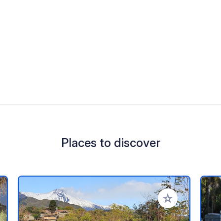
Places to discover
 your favorites
Add to your favo