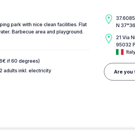
37.6085,
g park with nice clean facilities. Flat
N 37°36
water. Barbecue area and playground.
21 Via N
95032 Pi
Ital
6€ if 60 degrees)
dults inkl. electricity
Are you 