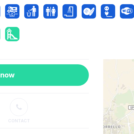
 now
CONTACT