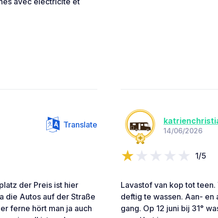
es avec électricité et
katrienchrist
Translate
14/06/2026
1/5
atz der Preis ist hier
Lavastof van kop tot teen.
ja die Autos auf der Straße
deftig te wassen. Aan- en
er ferne hört man ja auch
gang. Op 12 juni bij 31° 