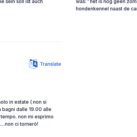
 sein soll ist auch
was: ‘ het is nog geen zom
hondenkennel naast de cam
Translate
lo in estate ( non si
a bagni dalle 19.00 alle
di tempo. non mi esprimo
....non ci tornerò!