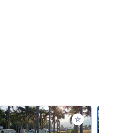
rites
Add to your favorites