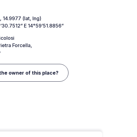
 14.9977 (lat, lng)
’30.7512” E 14°59’51.8856”
icolosi
etra Forcella,
y
the owner of this place?