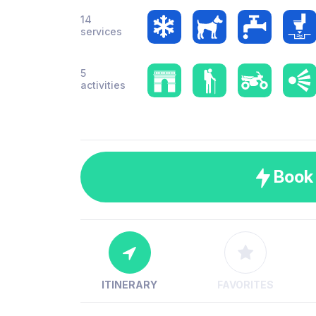
14
services
5
activities
Book
ITINERARY
FAVORITES