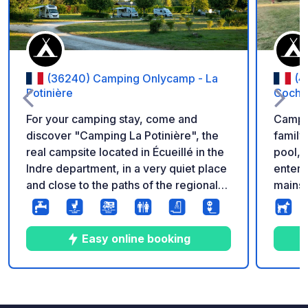
(36240) Camping Onlycamp - La
(4
Potinière
Cocha
For your camping stay, come and
Campin
discover "Camping La Potinière", the
family
real campsite located in Écueillé in the
pool, 
Indre department, in a very quiet place
entert
and close to the paths of the regional
mainst
natural park of the Brenne, the Beauval
freque
zoo, the country of a thousand ponds
surrou
to visit the "garden of France", where
Zoo Pa
Easy online booking
you will discover small typical villages
limite
nearby, on the banks of the pond and
of the river Tourmente Our campsite
8
14
4
★
Photos
Comments
Rating
will meet your expectations by offering