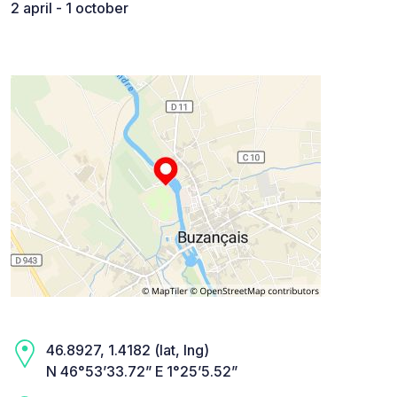
2 april - 1 october
46.8927, 1.4182 (lat, lng)
N 46°53’33.72” E 1°25’5.52”