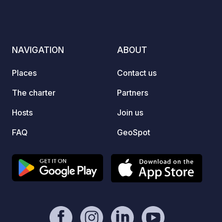
you activities on the spot (fishing,...)
and several other activities nearby.
NAVIGATION
ABOUT
Places
Contact us
The charter
Partners
Hosts
Join us
FAQ
GeoSpot