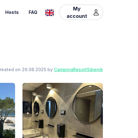
My
Hosts
FAQ
account
reated on 26.08.2025 by
CampingResortSibenik