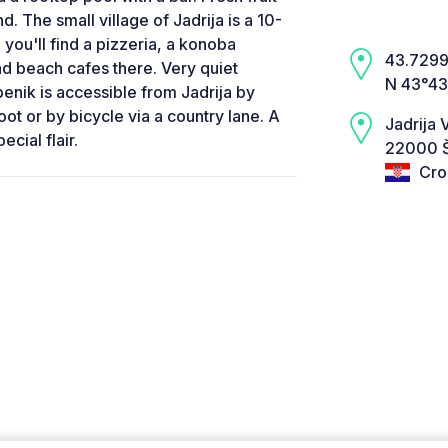
. The small village of Jadrija is a 10-
you'll find a pizzeria, a konoba
43.7299,
and beach cafes there. Very quiet
N 43°43
ibenik is accessible from Jadrija by
ot or by bicycle via a country lane. A
Jadrija 
ecial flair.
22000 Š
Cro