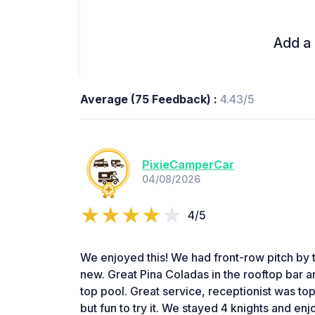
Add a 
Average (75 Feedback) :
4.43/5
PixieCamperCar
04/08/2026
4/5
We enjoyed this! We had front-row pitch by tj
new. Great Pina Coladas in the rooftop bar an
top pool. Great service, receptionist was to
but fun to try it. We stayed 4 knights and en