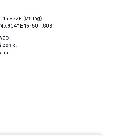
 15.8338 (lat, lng)
’47.604” E 15°50’1.608”
V/90
ibenik,
atia