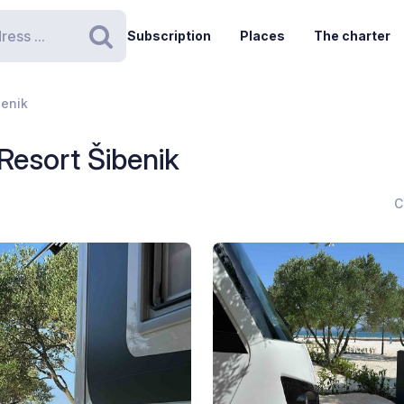
Subscription
Places
The charter
Search
benik
esort Šibenik
C