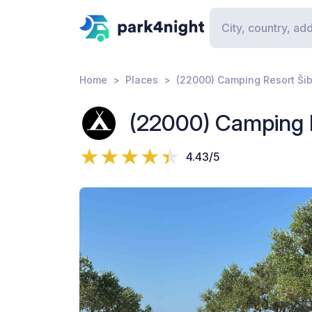
Home
Places
(22000) Camping Resort Ši
(22000) Camping R
4.43/5