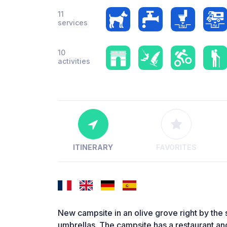
11
services
10
activities
ITINERARY
FAVORITES
New campsite in an olive grove right by the 
umbrellas. The campsite has a restaurant and 