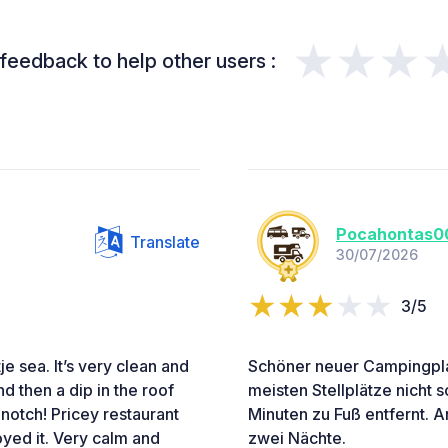
★★★
feedback to help other users :
Pocahontas0
Translate
30/07/2026
3/5
e sea. It’s very clean and
Schöner neuer Campingplat
d then a dip in the roof
meisten Stellplätze nicht 
pnotch! Pricey restaurant
Minuten zu Fuß entfernt. A
joyed it. Very calm and
zwei Nächte.