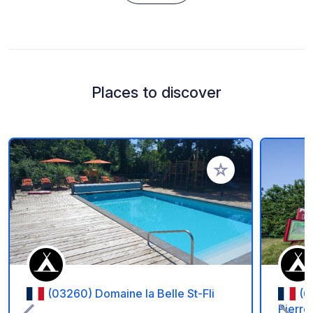
Places to discover
Add to your favorite
(03260) Domaine la Belle St-Fli
(6
Pierre