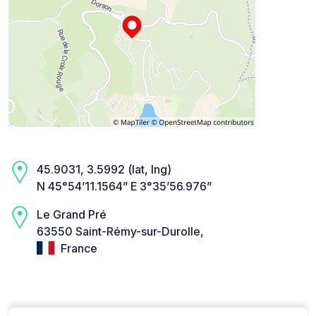
45.9031, 3.5992 (lat, lng)
N 45°54’11.1564” E 3°35’56.976”
Le Grand Pré
63550 Saint-Rémy-sur-Durolle,
France