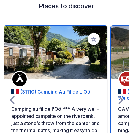
Places to discover
Add to your favorite
(31110) Camping Au Fil de L'Oô
(6
Welco
Camping au fil de l'Oô *** A very well-
CAMPS
appointed campsite on the riverbank,
among 
just a stone's throw from the center and
campsi
the thermal baths, making it easy to do
magaz