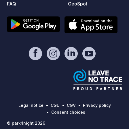
FAQ
GeoSpot
the wi
and a 
with f
amenit
drying
drinks
statio
during
10 day
Legal notice
CGU
CGV
Privacy policy
Consent choices
© park4night 2026