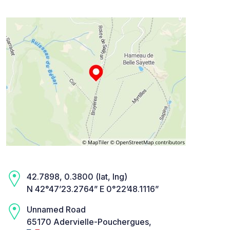
42.7898, 0.3800 (lat, lng)
N 42°47’23.2764” E 0°22’48.1116”
Unnamed Road
65170 Adervielle-Pouchergues,