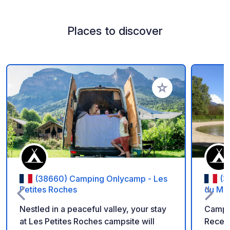
Places to discover
Add to your favorite
(38660) Camping Onlycamp - Les
(3
Petites Roches
du Ma
Nestled in a peaceful valley, your stay
Campsi
at Les Petites Roches campsite will
Recent