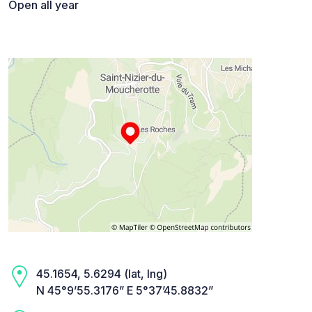
Open all year
45.1654, 5.6294 (lat, lng)
N 45°9’55.3176” E 5°37’45.8832”