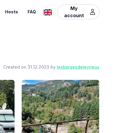
My
Hosts
FAQ
account
Created on 31.12.2023 by
lesbergesdeleyrieux