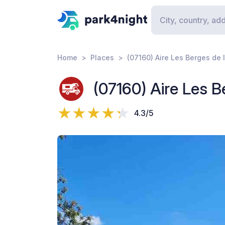
Home
Places
(07160) Aire Les Berges de l
(07160) Aire Les B
4.3/5