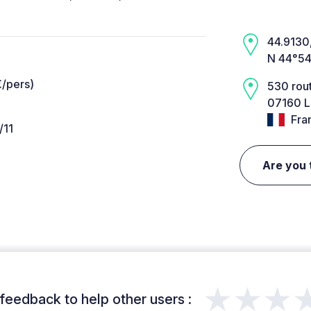
44.9130,
N 44°54
€/pers)
530 rout
07160 L
Fra
/11
Are you 
★★★
feedback to help other users :