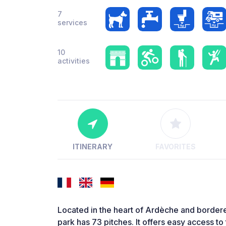
7
services
10
activities
ITINERARY
FAVORITES
Located in the heart of Ardèche and bordere
park has 73 pitches. It offers easy access to 