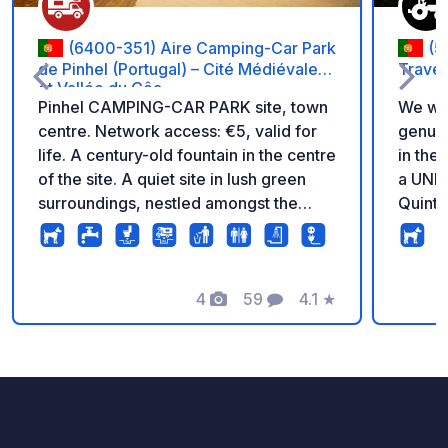
(6400-351) Aire Camping-Car Park
(5
de Pinhel (Portugal) – Cité Médiévale
Trave
et Vallée du Côa.
Pinhel CAMPING-CAR PARK site, town
We wan
centre. Network access: €5, valid for
genuin
life. A century-old fountain in the centre
in the
of the site. A quiet site in lush green
a UNES
surroundings, nestled amongst the
Quinta
vineyards. The town park and local
5 km (
shops are within walking distance. For
wine vi
more information, visit the Camping-
estate
Car Park website.
4
59
4.1
★
by vin
Photos
Comments
Rating
soil. I
with n
proper
(9:00 
availa
Water 