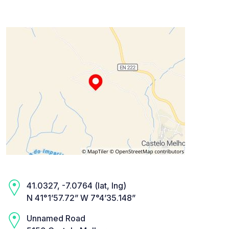
41.0327, -7.0764 (lat, lng)
N 41°1’57.72” W 7°4’35.148”
Unnamed Road