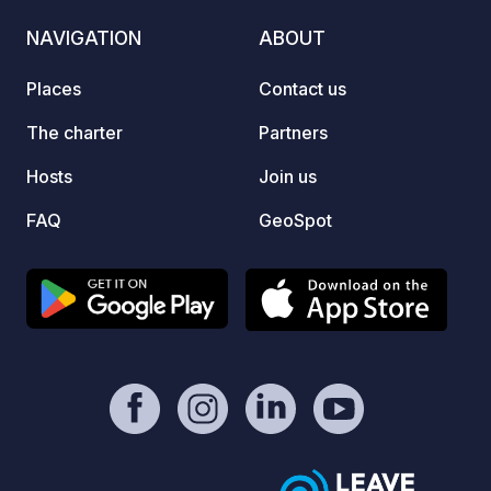
nearby
NAVIGATION
ABOUT
Electricity
since 
Places
Contact us
The charter
Partners
Hosts
Join us
FAQ
GeoSpot