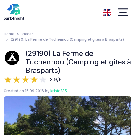
Home
Places
(29190) La Ferme de Tuchennou (Camping et gites à Brasparts)
(29190) La Ferme de
Tuchennou (Camping et gites à
Brasparts)
3.9/5
Created on 16.09.2016 by
kristof35