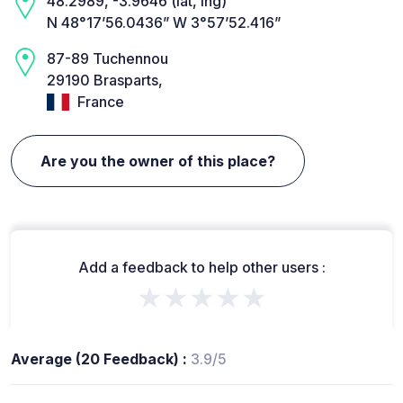
48.2989, -3.9646 (lat, lng)
N 48°17’56.0436” W 3°57’52.416”
87-89 Tuchennou
29190 Brasparts,
France
Are you the owner of this place?
Add a feedback to help other users :
★★★★★
Average (20 Feedback) :
3.9/5