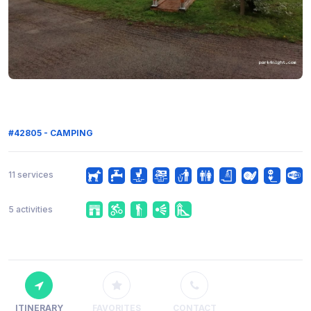
#42805 - CAMPING
11 services
5 activities
ITINERARY
FAVORITES
CONTACT