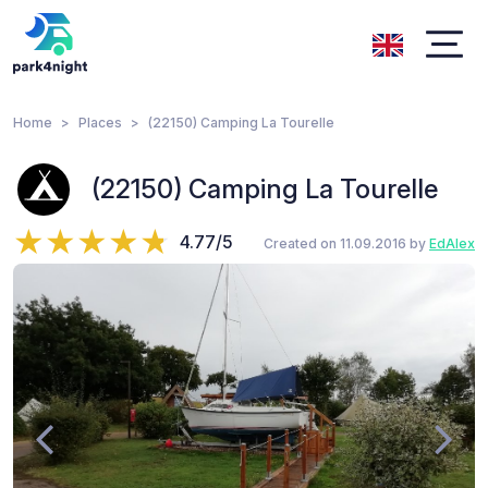
Home
Places
(22150) Camping La Tourelle
(22150) Camping La Tourelle
4.77/5
Created on 11.09.2016 by
EdAlex