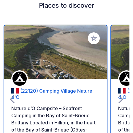
Places to discover
Add to your favorite
(22120) Camping Village Nature
(2
d'O
d'O
Nature d’O Campsite – Seafront
Nature
Camping in the Bay of Saint-Brieuc,
Campin
Brittany Located in Hillion, in the heart
Brittan
of the Bay of Saint-Brieuc (Côtes-
of the