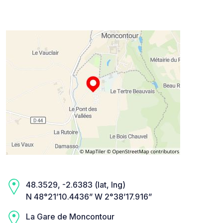
48.3529, -2.6383 (lat, lng)
N 48°21’10.4436” W 2°38’17.916”
La Gare de Moncontour