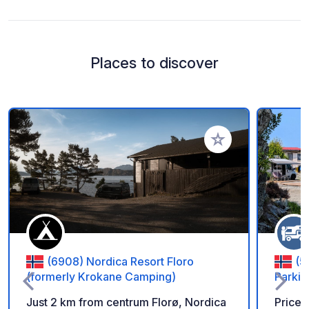
Places to discover
Add to your favorite
(6908) Nordica Resort Floro
(5
(formerly Krokane Camping)
Parkin
Just 2 km from centrum Florø, Nordica
Price p