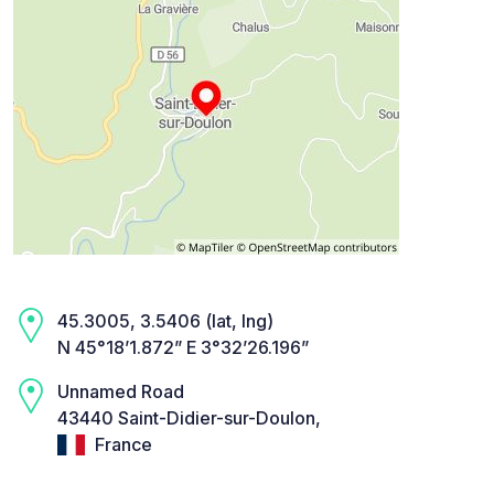
45.3005, 3.5406 (lat, lng)
N 45°18’1.872” E 3°32’26.196”
Unnamed Road
43440 Saint-Didier-sur-Doulon,
France