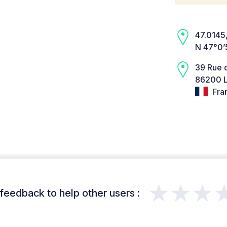
47.0145,
N 47°0’
39 Rue 
86200 L
Fra
★★★
feedback to help other users :