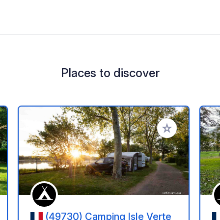
Places to discover
 your favorites
Add to your favo
(49730) Camping Isle Verte