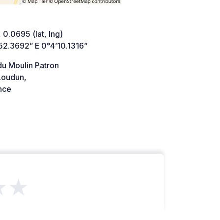
 0.0695 (lat, lng)
52.3692” E 0°4’10.1316”
du Moulin Patron
oudun,
nce
★★