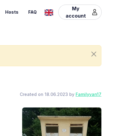
My
Hosts
FAQ
account
Created on 18.06.2023 by
Familyvan17