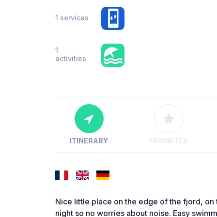
1 services
1
activities
ITINERARY
FAVORITES
Nice little place on the edge of the fjord, on t
night so no worries about noise. Easy swim