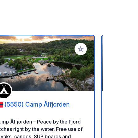
rites
Add to your favorites
(5550) Camp Ålfjorden
(4741)
amp Ålfjorden – Peace by the Fjord
Wake up righ
tches right by the water. Free use of
asphalt next
ayaks, canoes, SUP boards and
4-star camp