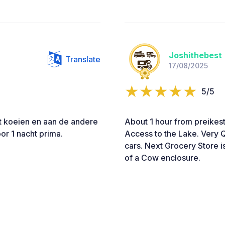
Joshithebest
Translate
17/08/2025
5/5
 koeien en aan de andere
About 1 hour from preikest
or 1 nacht prima.
Access to the Lake. Very Q
cars. Next Grocery Store i
of a Cow enclosure.