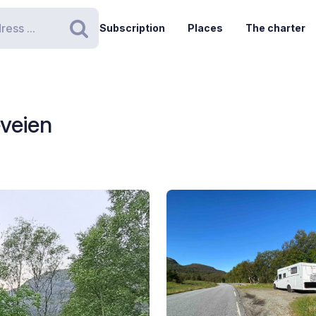
Subscription
Places
The charter
Search
eveien