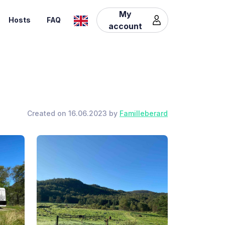
My
Hosts
FAQ
account
Created on 16.06.2023 by
Familleberard