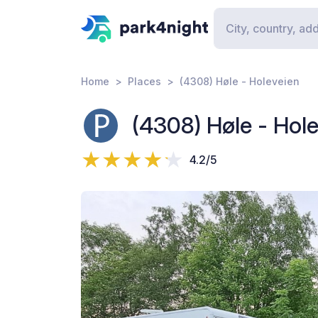
Home
Places
(4308) Høle - Holeveien
(4308) Høle - Hol
4.2/5