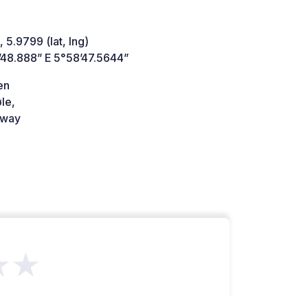
 5.9799 (lat, lng)
’48.888” E 5°58’47.5644”
en
le,
way
★★