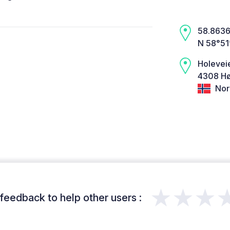
58.8636,
N 58°51
Holevei
4308 Hø
Nor
★★★
feedback to help other users :