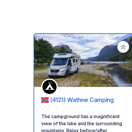
Add to
(4121) Wathne Camping
The campground has a magnificent
view of the lake and the surrounding
mountains. Relax before/after