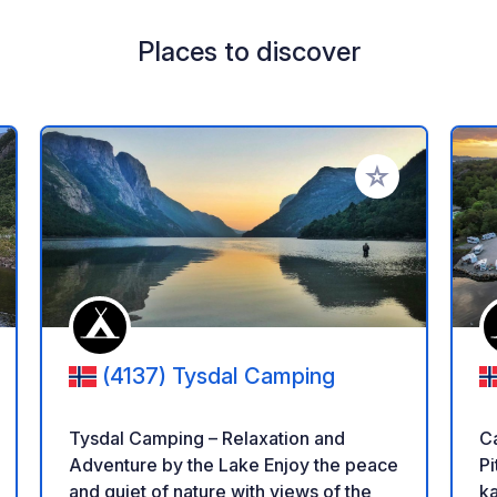
Places to discover
 your favorites
Add to your favo
(4137) Tysdal Camping
Tysdal Camping – Relaxation and
C
Adventure by the Lake Enjoy the peace
Pi
and quiet of nature with views of the
k